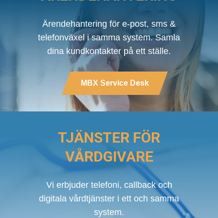
Bli partner
Logga in
Ärendehantering för e-post, sms &
telefonväxel i samma system. Samla
Blogg
dina kundkontakter på ett ställe.
MBX Service Desk
Om oss
TJÄNSTER FÖR
Aktuellt
VÅRDGIVARE
Kontakta oss
Vi erbjuder telefoni, callback och
digitala vårdtjänster i ett och samma
system.