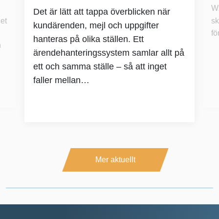
Wx
Det är lätt att tappa överblicken när
et
sk
kundärenden, mejl och uppgifter
fö
hanteras på olika ställen. Ett
n
ärendehanteringssystem samlar allt på
ett och samma ställe – så att inget
faller mellan…
Mer aktuellt