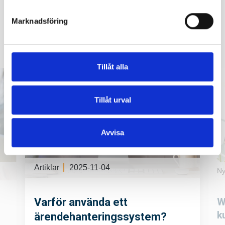
Marknadsföring
Visar alla kategorier
Tillåt alla
Tillåt urval
Avvisa
Artiklar
2025-11-04
Ny
Varför använda ett
W
k
ärendehanteringssystem?