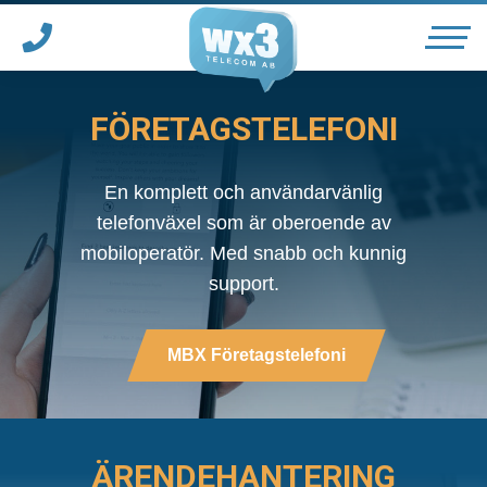
FÖRETAGSTELEFONI
Våra tjänster
En komplett och användarvänlig
telefonväxel som är oberoende av
Telefonväxel
mobiloperatör. Med snabb och kunnig
*
support.
Ärendehanteringssystem
MBX Företagstelefoni
Tjänster för vårdgivare
*
Support
ÄRENDEHANTERING