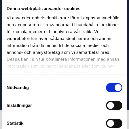
kommersiell och teknisk kompetens.
Denna webbplats använder cookies
Vi använder enhetsidentifierare för att anpassa innehållet
Genom att utveckla våra egna tjänster
och annonserna till användarna, tillhandahålla funktioner
kan vi anpassa dessa efter era
för sociala medier och analysera vår trafik. Vi
kunders behov.
vidarebefordrar även sådana identifierare och annan
information från din enhet till de sociala medier och
Tack vare vår administrationsvy och
annons- och analysföretag som vi samarbetar med.
automatiserade licensmodell kan ni på
Dessa kan i sin tur kombinera informationen med annan
egen hand hantera era kunder så som
information som du har tillhandahållit eller som de har
samlat in när du har använt deras tjänster.
ni önskar
Samtyckesval
Läs mer om partnerskap
Nödvändig
Inställningar
Aktuellt
från Wx3
Statistik