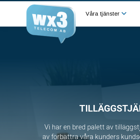
Våra tjänster
Växelfunktioner
Hårdvara – telefoner
Oberoende av
mobiloperatör
TILLÄGGSTJ
Skräddarsydda
telefonilösningar
Vi har en bred palett av tilläggst
av förbättra våra kunders kundse