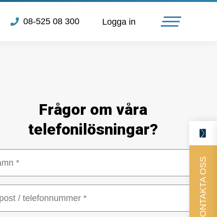
08-525 08 300
Logga in
Om oss
*
Videobesök & Chatt
Villkor
Frågor om våra
Callback vård med
Personuppgiftspolicy
telefonilösningar?
tidsbokning
*
Aktuellt
KONTAKTA OSS
Kontakta oss
Logga in