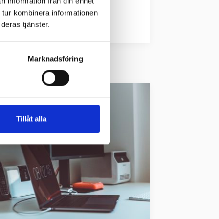
n information från din enhet
 tur kombinera informationen
deras tjänster.
Marknadsföring
Tillåt alla