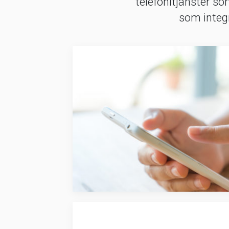
telefonitjänster so
som integr