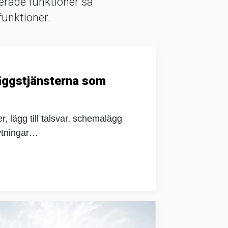
cerade funktioner så
funktioner.
läggstjänsterna som
, lägg till talsvar, schemalägg
ytningar…