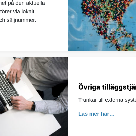
ghet på den aktuella
rer via lokalt
och säljnummer.
Övriga tilläggstj
Trunkar till externa sys
Läs mer här…