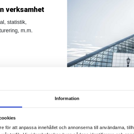
din verksamhet
, statistik,
turering, m.m.
Öka kundservice o
Information
dina kunder
Teleassistans, Missa aldr
cookies
kön, Callback med tids
e för att anpassa innehållet och annonserna till användarna, tillh