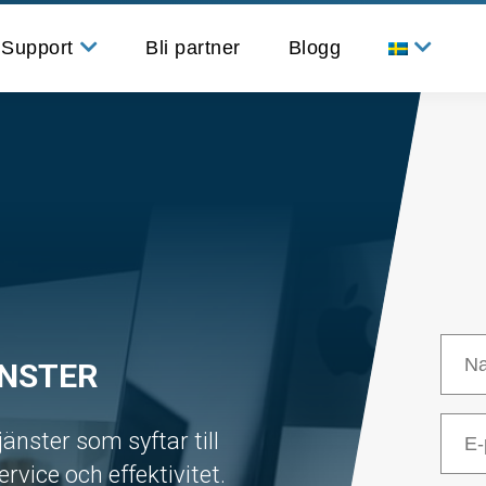
Support
Bli partner
Blogg
Ärendehantering för
kundkontakt
ÄNSTER
jänster som syftar till
rvice och effektivitet.