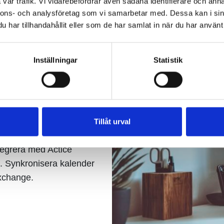
vår trafik. Vi vidarebefordrar även sådana identifierare och anna
Läs mer…
nnons- och analysföretag som vi samarbetar med. Dessa kan i sin
har tillhandahållit eller som de har samlat in när du har använt 
Inställningar
Statistik
sning med
Tillåt urval
tegrera med Actice
n. Synkronisera kalender
xchange.