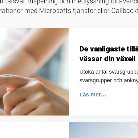
m talsvar, inspelning och medlyssning till avan
ationer med Microsofts tjänster eller Callback
De vanligaste til
vässar din växel!
Utöka antal svarsgrupper
svarsgrupper och ankn
Läs mer…