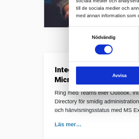
sociala medier och analysera 
till de sociala medier och a
med annan information som du 
Samtyckesval
Nödvändig
Integrera din telefonilö
Avvisa
Microsofts tjänster.
Ring med Teams eller Outlook. In
Directory för smidig administratio
och hänvisningsstatus med MS E
Läs mer…