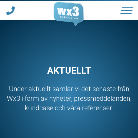
Våra tjänster
Telefonväxel
AKTUELLT
*
Ärendehanteringssystem
Under aktuellt samlar vi det senaste från
Wx3 i form av nyheter, pressmeddelanden,
Tjänster för vårdgivare
kundcase och våra referenser.
*
Support