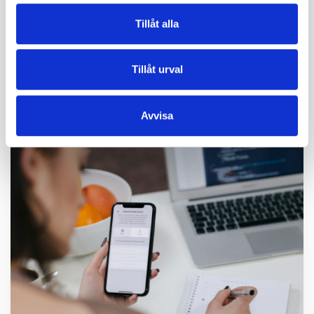
tandläkarkliniken
Tillåt alla
Danakliniken är en specialisttandvård som
är belägen i Mörby Centrum. Kliniken är
Tillåt urval
nya kunder till Wx3 sedan maj i år och vi
har varit på besök. Där träffade vi Erica…
Avvisa