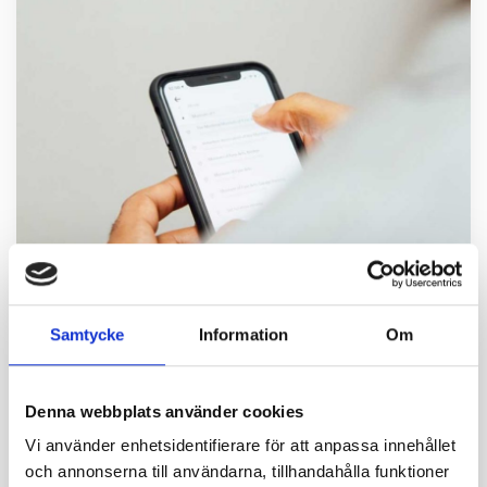
Nyheter
2023-12-18
Samtycke
Information
Om
Vad är PBX?
PBX är en förkortning för Private Branch
Denna webbplats använder cookies
Exchange vilket i sin tur är en telefonväxel
Vi använder enhetsidentifierare för att anpassa innehållet
som används för att hantera interna och
och annonserna till användarna, tillhandahålla funktioner
externa samtal inom en organisation och