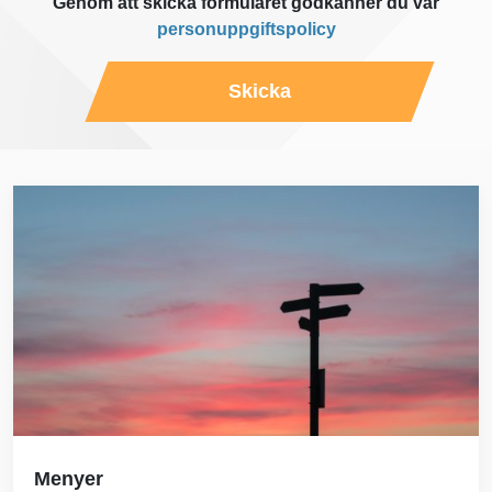
Genom att skicka formuläret godkänner du vår
personuppgiftspolicy
Skicka
Menyer