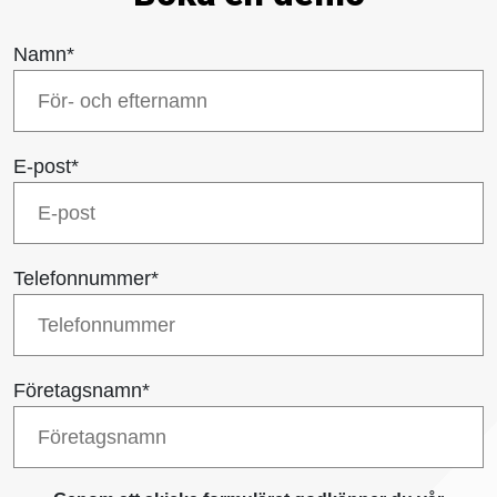
Bli partner
Logga in
Namn
*
Blogg
E-post
*
Om oss
Telefonnummer
*
Aktuellt
Kontakta oss
Företagsnamn
*