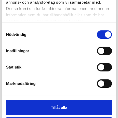
annons- och analysföretag som vi samarbetar med.
Dessa kan i sin tur kombinera informationen med annan
information som du har tillhandahållit eller som de har
samlat in när du har använt deras tjänster.
Samtyckesval
Nödvändig
Inställningar
Statistik
Marknadsföring
Anamneser & frågeformulär
Beroende på symptom kan du bygga upp dina
egna frågor. Du kan låta patienten besvara dem
Tillåt alla
inför ett besök eller skicka ut frågorna till