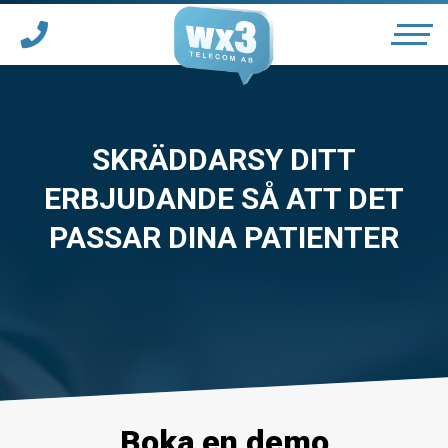
Våra tjänster
SKRÄDDARSY DITT
ERBJUDANDE SÅ ATT DET
Telefonväxel
PASSAR DINA PATIENTER
*
Ärendehanteringssystem
Tjänster för vårdgivare
*
Support
Boka en demo