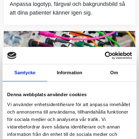
Anpassa logotyp, färgval och bakgrundsbild så
att dina patienter känner igen sig.
Samtycke
Information
Om
Denna webbplats använder cookies
Vi använder enhetsidentifierare för att anpassa innehållet
och annonserna till användarna, tillhandahålla funktioner
Integrera med andra system
för sociala medier och analysera vår trafik. Vi
vidarebefordrar även sådana identifierare och annan
Hör med oss gällande möjlighet att integrera
information från din enhet till de sociala medier och
journalsystem och kalendersystem.