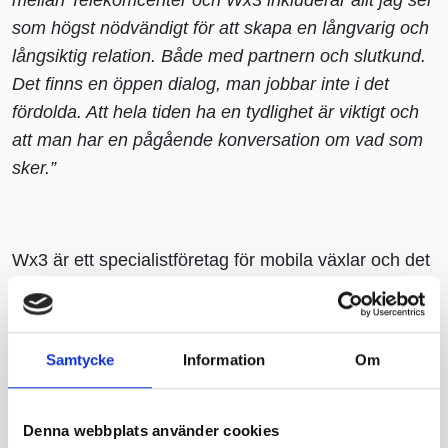
mellan Telekomcenter och Wx3 inkluderar allt jag ser
som högst nödvändigt för att skapa en långvarig och
långsiktig relation. Både med partnern och slutkund.
Det finns en öppen dialog, man jobbar inte i det
fördolda. Att hela tiden ha en tydlighet är viktigt och
att man har en pågående konversation om vad som
sker.”
Wx3 är ett specialistföretag för mobila växlar och det
finns en närhet mellan företaget och partnern som
uppskattas. Det är lätt att skapa en god relation till de
som jobbar på företaget enligt Sören och med liten
Samtycke
Information
Om
personalomsättning så blir jobbet mer enkelt och
personligt.
Denna webbplats använder cookies