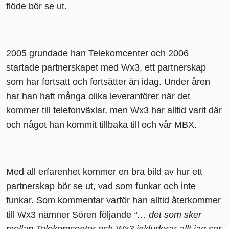
flöde bör se ut.
Bli partner
Logga in
Blogg
2005 grundade han Telekomcenter och 2006
startade partnerskapet med Wx3, ett partnerskap
som har fortsatt och fortsätter än idag. Under åren
har han haft många olika leverantörer när det
kommer till telefonväxlar, men Wx3 har alltid varit där
Om oss
och något han kommit tillbaka till och vår MBX.
Aktuellt
Med all erfarenhet kommer en bra bild av hur ett
Kontakta oss
partnerskap bör se ut, vad som funkar och inte
funkar. Som kommentar varför han alltid återkommer
till Wx3 nämner Sören följande
“… det som sker