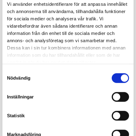
Vi använder enhetsidentifierare för att anpassa innehållet
och annonserna till användarna, tillhandahålla funktioner
“Jag vill belysa tre saker som är av yttersta vikt vid
för sociala medier och analysera vår trafik. Vi
ett partnerskap för telefonilösningar och
vidarebefordrar även sådana identifierare och annan
telefonväxlar: det är närheten och tydligheten i
information från din enhet till de sociala medier och
kommunikationen samt bredden i produkten. Allt
annons- och analysföretag som vi samarbetar med.
detta får jag med Wx3. Jag känner mig alltid trygg
Dessa kan i sin tur kombinera informationen med annan
information som du har tillhandahållit eller som de har
med att jag vet vad jag kan erbjuda kunden vilket är
samlat in när du har använt deras tjänster.
viktigt för mig i mitt arbete.”
Samtyckesval
Nödvändig
Angående bredden i produkten så tydliggör Sören att
Inställningar
det är väldigt lätt att anpassa Wx3:s telefonväxel
efter kundens behov. Den är mer flexibel än
Statistik
telefonilösningar från större företag då det går
snabbare att får svar på vad som kan lösas rent
Marknadsföring
tekniskt och inte. Det är också bra med Wx3:s